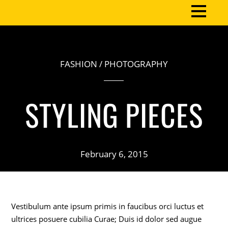
FASHION
/
PHOTOGRAPHY
STYLING PIECES
February 6, 2015
Vestibulum ante ipsum primis in faucibus orci luctus et
ultrices posuere cubilia Curae; Duis id dolor sed augue